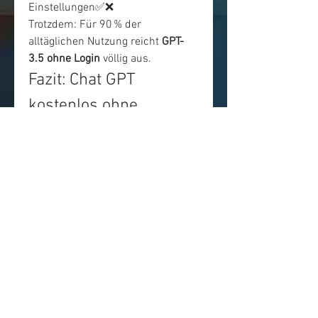
Einstellungen✅❌
Trotzdem: Für 90 % der 
alltäglichen Nutzung reicht 
GPT-
3.5 ohne Login
 völlig aus.
Fazit: Chat GPT 
kostenlos ohne 
Anmeldung – Schnell, 
sicher & einfach
Wenn du Chat GPT nutzen willst, 
ohne dich anzumelden, ist das 
heute ganz einfach möglich. Tools 
wie 
gptchatdeutsch.org ermöglichen 
dir 
sofortigen Zugriff – anonym, 
kostenlos und auf Deutsch.
0
0
1