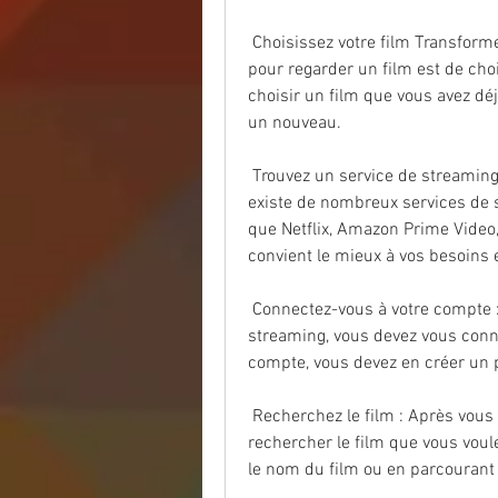
 Choisissez votre film Transformers: Rise of the Beasts (2023): La  première étape 
pour regarder un film est de choi
choisir un film que vous avez déj
un nouveau.
 Trouvez un service de streaming Transformers : Rise of the Beasts (2023)  : Il 
existe de nombreux services de st
que Netflix, Amazon Prime Video, 
convient le mieux à vos besoins e
 Connectez-vous à votre compte : Une fois que vous avez choisi votre  service de 
streaming, vous devez vous conne
compte, vous devez en créer un p
 Recherchez le film : Après vous être connecté à votre compte, vous  pouvez 
rechercher le film que vous voule
le nom du film ou en parcourant 