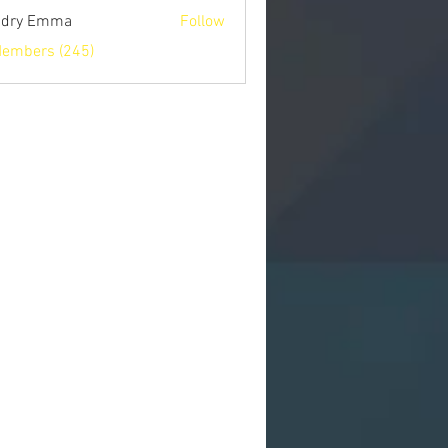
ndry Emma
Follow
Members (245)