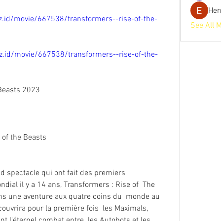
He
biz.id/movie/667538/transformers--rise-of-the-
See All 
biz.id/movie/667538/transformers--rise-of-the-
e Beasts 2023
e of the Beasts
l il y a 14 ans, Transformers : Rise of  The 
ans une aventure aux quatre coins du  monde au 
uvrira pour la première fois  les Maximals, 
t l'éternel combat entre  les Autobots et les 