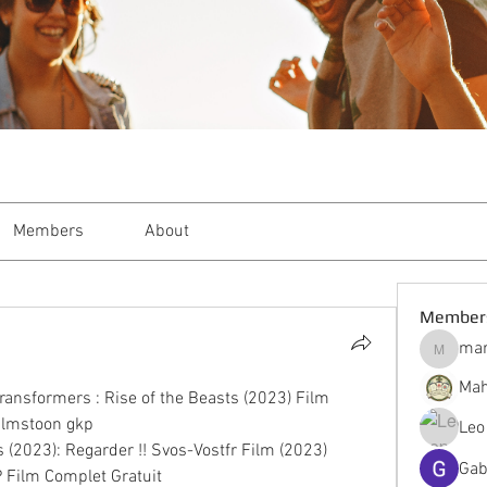
Members
About
Member
mar
markble
Mah
ansformers : Rise of the Beasts (2023) Film 
ilmstoon gkp
Leo
 (2023): Regarder !! Svos-Vostfr Film (2023) 
Gab
Film Complet Gratuit