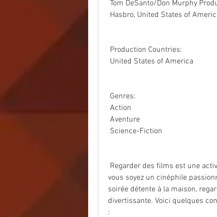
 Tom DeSanto/Don Murphy Produc
 Hasbro, United States of Ameri
 Production Countries:
 United States of America
 Genres:
 Action
 Aventure
 Science-Fiction
 Regarder des films est une activité que beaucoup d'entre nous  apprécient. Que 
vous soyez un cinéphile passion
soirée détente à la maison, rega
divertissante. Voici quelques con
: