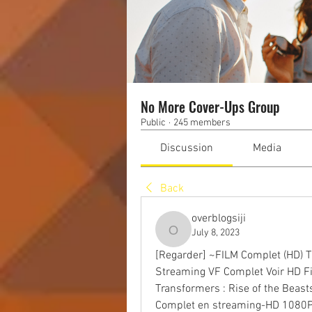
No More Cover-Ups Group
Public
·
245 members
Discussion
Media
Back
overblogsiji
July 8, 2023
overblogsiji
[Regarder] ~FILM Complet (HD) Tr
Streaming VF Complet Voir HD F
Transformers : Rise of the Beasts
Complet en streaming-HD 1080P 