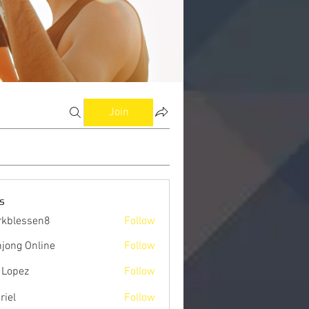
Join
s
kblessen8
Follow
ssen8
jong Online
Follow
 Lopez
Follow
riel
Follow