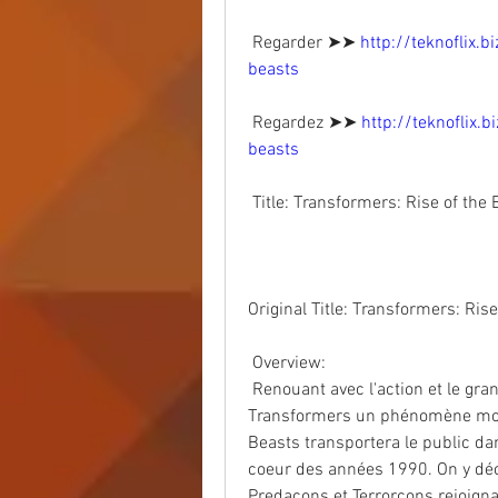
 Regarder ➤➤ 
http://teknoflix.
beasts
 Regardez ➤➤ 
http://teknoflix.
beasts
 Title: Transformers: Rise of th
Original Title: Transformers: Ris
 Overview:
 Renouant avec l'action et le grand spectacle qui ont fait des premiers  
Transformers un phénomène mondia
Beasts transportera le public d
coeur des années 1990. On y déco
Predacons et Terrorcons rejoignan