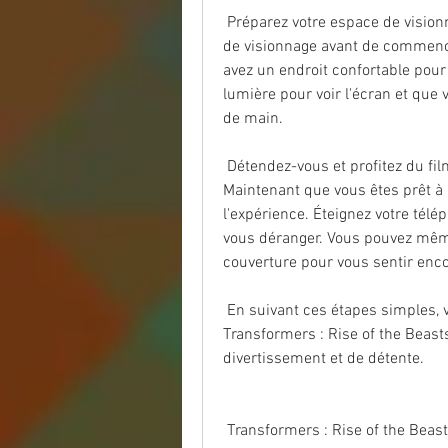
 Préparez votre espace de visionnage : Il est important de préparer votre  espace 
de visionnage avant de commence
avez un endroit confortable pour
lumière pour voir l'écran et que 
de main.
 Détendez-vous et profitez du film Transformers: Rise of the Beasts  (2023) : 
Maintenant que vous êtes prêt à r
l'expérience. Éteignez votre télép
vous déranger. Vous pouvez même 
couverture pour vous sentir encor
 En suivant ces étapes simples, vous pouvez facilement regarder un film  
Transformers : Rise of the Beasts
divertissement et de détente.
 Transformers : Rise of the Beas