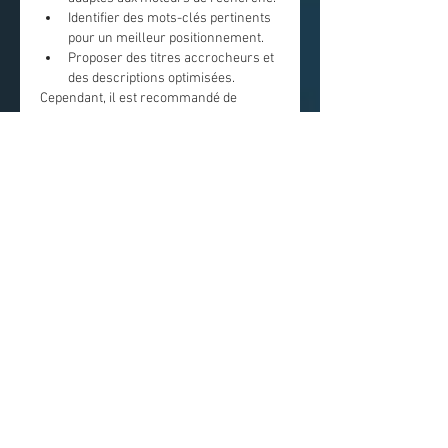
Identifier des mots-clés pertinents 
pour un meilleur positionnement.
Proposer des titres accrocheurs et 
des descriptions optimisées.
Cependant, il est recommandé de 
toujours personnaliser les textes 
produits par l’IA afin de préserver 
l’authenticité et d’éviter les contenus 
dupliqués.
Conseils pour bien 
utiliser Chat GPT 
Français
Afin de profiter pleinement de cet outil, 
quelques bonnes pratiques sont à suivre 
:
Formuler des demandes 
précises
 pour obtenir des résultats 
adaptés.
Relire et enrichir les contenus 
générés
 afin d’y apporter une 