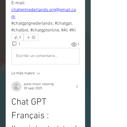
E-mail: 
chatgptnederlands.org@gmail.co
m
#chatgptgnederlands, #chatgpt, 
#chatbot, #chatgptonline, #AI, #KI
0
1
1
Escribir un comentario...
Lo más nuevo
piano music relaxing
09 sept 2025
Chat GPT 
Français : 