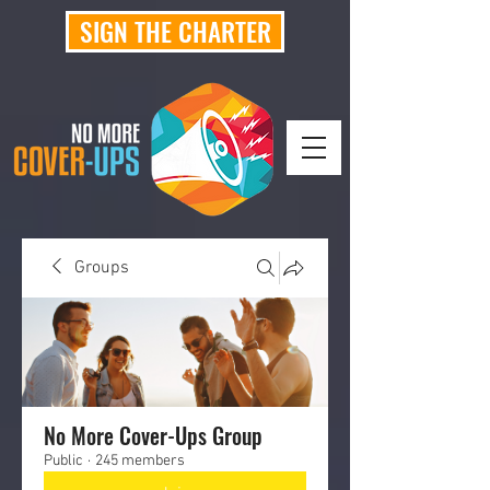
SIGN THE CHARTER
Groups
No More Cover-Ups Group
Public
·
245 members