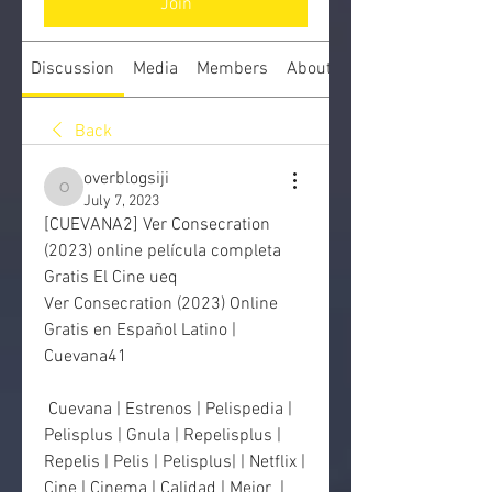
Join
Discussion
Media
Members
About
Back
overblogsiji
overblogsiji
July 7, 2023
[CUEVANA2] Ver Consecration 
(2023) online película completa 
Gratis El Cine ueq
Ver Consecration (2023) Online 
Gratis en Español Latino | 
Cuevana41
 Cuevana | Estrenos | Pelispedia | 
Pelisplus | Gnula | Repelisplus |  
Repelis | Pelis | Pelisplus| | Netflix | 
Cine | Cinema | Calidad | Mejor  | 