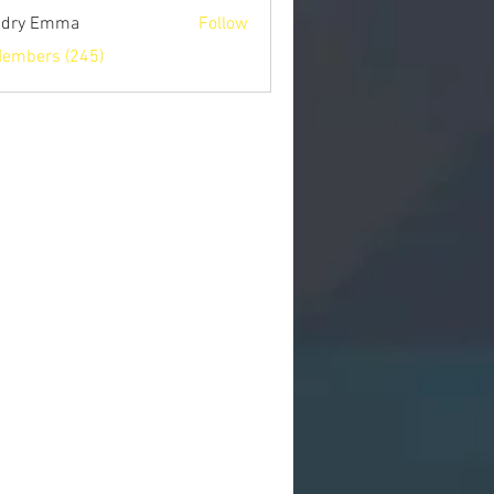
ndry Emma
Follow
Members (245)