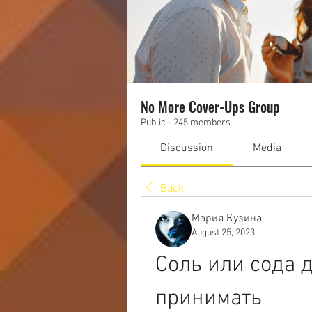
No More Cover-Ups Group
Public
·
245 members
Discussion
Media
Back
Мария Кузина
August 25, 2023
Соль или сода д
принимать