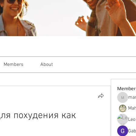
Members
About
Member
mar
markble
Mah
ля похудения как 
Leo
Gab