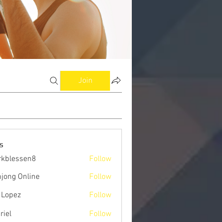
Join
s
kblessen8
Follow
ssen8
jong Online
Follow
 Lopez
Follow
riel
Follow