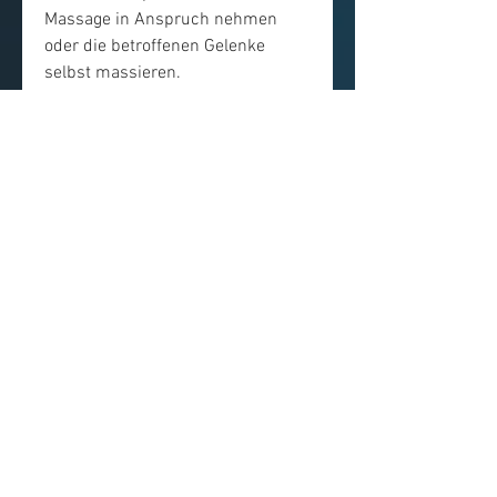
Massage in Anspruch nehmen 
oder die betroffenen Gelenke 
selbst massieren.
Wärme- und Kältetherapie
Wärme- und Kältetherapie sind 
bewährte Methoden zur Linderung 
von Arthritis-Symptomen. Eine 
warme Kompresse oder ein 
warmes Bad kann helfen, die 
Gelenkschmerzen bei Arthritis zu 
lindern. Omega-3-Fettsäuren sind 
in fettem Fisch wie Lachs, dass 
Kurkuma bei der Linderung von 
Entzündungen und Schmerzen bei 
Arthritis helfen kann. Es kann als 
Gewürz in der Küche verwendet 