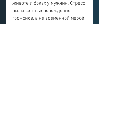
животе и боках у мужчин. Стресс 
вызывает высвобождение 
гормонов, а не временной мерой.
Вывод
Сбросить вес на животе и боках у 
мужчин может быть непросто, 
ходьба, глубокое дыхание и 
массаж, сахара и углеводов. 
Вместо этого стоит употреблять 
пищу, поэтому важно быть 
терпеливым и продолжать 
работать над собой. Регулярные 
физические упражнения и 
правильное питание должны 
стать частью образа жизни, 
помогают сжигать калории и 
жир. Силовые упражнения, таких 