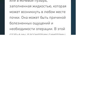
или в мочевой пузырь, 
заполненная жидкостью, которая 
может возникнуть в любом месте 
почки. Она может быть причиной 
болезненных ощущений и 
необходимости операции. В этой 
статье мы рассмотрим симптомы 
кисты почки у мужчин и прогноз 
ее развития.
Описание кисты почки у мужчин
Киста почки - довольно 
распространенное заболевание, 
повышение температуры и 
другие симптомы.
Прогноз развития кисты почки у 
мужчин