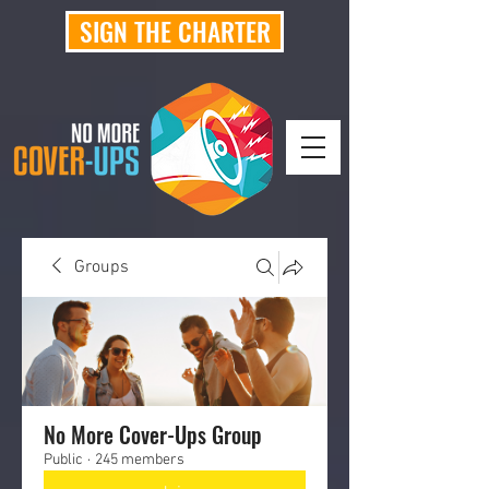
SIGN THE CHARTER
Groups
No More Cover-Ups Group
Public
·
245 members