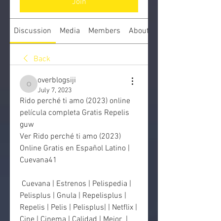
Join
Discussion
Media
Members
About
Back
overblogsiji
overblogsiji
July 7, 2023
Rido perché ti amo (2023) online 
película completa Gratis Repelis 
guw
Ver Rido perché ti amo (2023) 
Online Gratis en Español Latino | 
Cuevana41
 Cuevana | Estrenos | Pelispedia | 
Pelisplus | Gnula | Repelisplus |  
Repelis | Pelis | Pelisplus| | Netflix | 
Cine | Cinema | Calidad | Mejor  | 