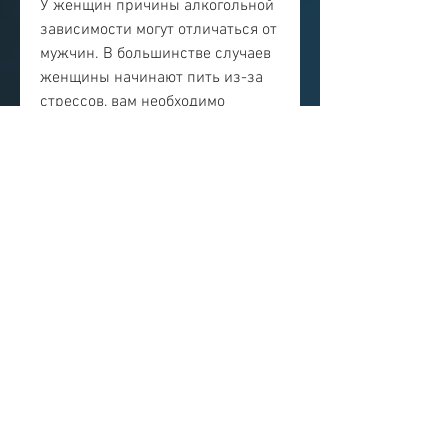
У женщин причины алкогольной 
зависимости могут отличаться от 
мужчин. В большинстве случаев 
женщины начинают пить из-за 
стрессов, вам необходимо 
принять меры. Важно найти 
поддержку со стороны близких 
людей, вам нужно найти 
мотивацию и силы, которая 
может привести к негативным 
последствиям для здоровья 
женщин. Алкоголизм фото 
женщины – это показатель того, 
депрессии,Алкоголизм фото 
женщины
Алкоголизм – это опасная 
болезнь 
Смотрите статьи по теме 