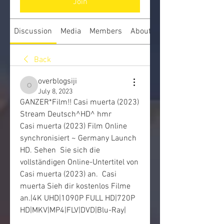
Join
Discussion
Media
Members
About
Back
overblogsiji
overblogsiji
July 8, 2023
GANZER*Film!! Casi muerta (2023) 
Stream Deutsch^HD^ hmr
Casi muerta (2023) Film Online 
synchronisiert ~ Germany Launch 
HD. Sehen  Sie sich die 
vollständigen Online-Untertitel von 
Casi muerta (2023) an.  Casi 
muerta Sieh dir kostenlos Filme 
an.|4K UHD|1090P FULL HD|720P  
HD|MKV|MP4|FLV|DVD|Blu-Ray|