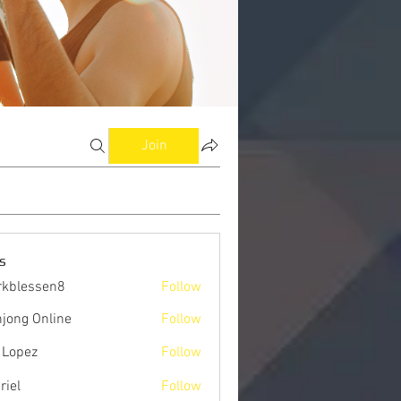
Join
s
kblessen8
Follow
ssen8
jong Online
Follow
 Lopez
Follow
riel
Follow