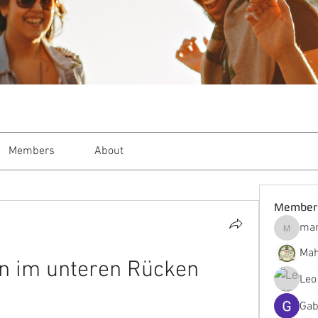
Members
About
Member
mar
markble
Mah
 im unteren Rücken 
Leo
Gab