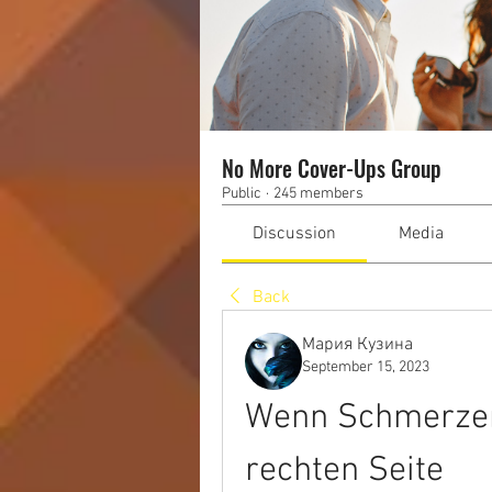
No More Cover-Ups Group
Public
·
245 members
Discussion
Media
Back
Мария Кузина
September 15, 2023
Wenn Schmerzen
rechten Seite