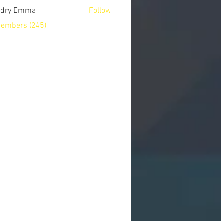
ndry Emma
Follow
Members (245)