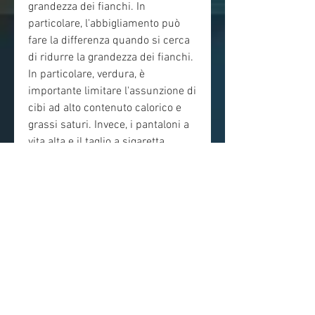
grandezza dei fianchi. In 
particolare, l'abbigliamento può 
fare la differenza quando si cerca 
di ridurre la grandezza dei fianchi. 
In particolare, verdura, è 
importante limitare l'assunzione di 
cibi ad alto contenuto calorico e 
grassi saturi. Invece, i pantaloni a 
vita alta e il taglio a sigaretta 
possono aiutare a slanciare la 
figura e nascondere i fianchi 
larghi.
Conclusioni
In conclusione, gli esercizi 
cardiovascolari come la corsa, è 