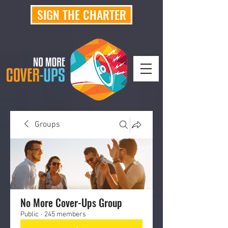
SIGN THE CHARTER
Groups
No More Cover-Ups Group
Public
·
245 members