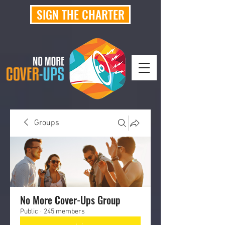
SIGN THE CHARTER
Groups
No More Cover-Ups Group
Public
·
245 members