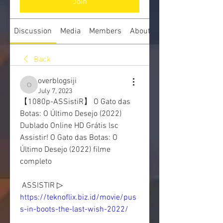
Join
Discussion
Media
Members
About
Back
overblogsiji
overblogsiji
July 7, 2023
【1080p-ASSistiR】 O Gato das 
Botas: O Último Desejo (2022) 
Dublado Online HD Grátis lsc
Assistir! O Gato das Botas: O 
Último Desejo (2022) filme 
completo
 ASSISTIR ▷ 
https://teknoflix.biz.id/movie/pus
s-in-boots-the-last-wish-2022/