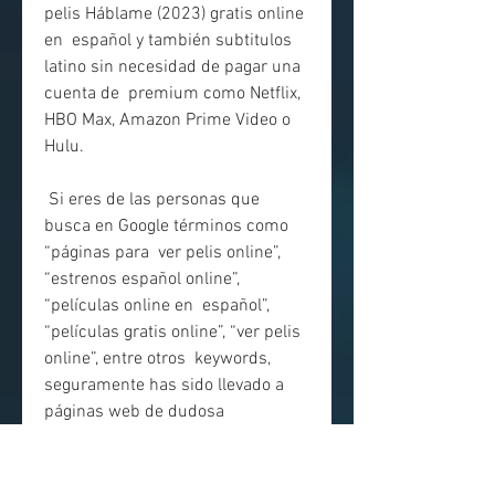
pelis Háblame (2023) gratis online 
en  español y también subtitulos 
latino sin necesidad de pagar una 
cuenta de  premium como Netflix, 
HBO Max, Amazon Prime Video o 
Hulu.
 Si eres de las personas que 
busca en Google términos como 
“páginas para  ver pelis online”, 
“estrenos español online”, 
“películas online en  español”, 
“películas gratis online”, “ver pelis 
online”, entre otros  keywords, 
seguramente has sido llevado a 
páginas web de dudosa  
procedencia o que te obligan a 
registrarte con alguna cuenta en 
redes  sociales.