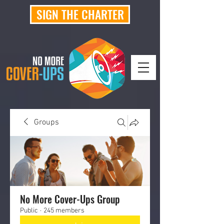
SIGN THE CHARTER
Groups
No More Cover-Ups Group
Public
·
245 members