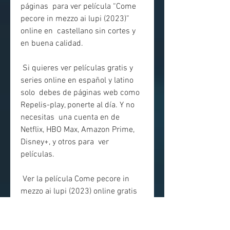
páginas  para ver película “Come 
pecore in mezzo ai lupi (2023)” 
online en  castellano sin cortes y 
en buena calidad.
 Si quieres ver películas gratis y 
series online en español y latino 
solo  debes de páginas web como 
Repelis-play, ponerte al día. Y no 
necesitas  una cuenta en de 
Netflix, HBO Max, Amazon Prime, 
Disney+, y otros para  ver 
películas.
 Ver la película Come pecore in 
mezzo ai lupi (2023) online gratis 
en  español y latino | Gracias a 
Internet es posible ver pelis Come 
pecore  in mezzo ai lupi (2023) 