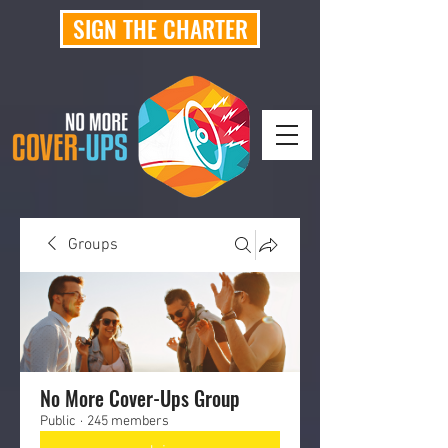
SIGN THE CHARTER
Groups
No More Cover-Ups Group
Public
·
245 members