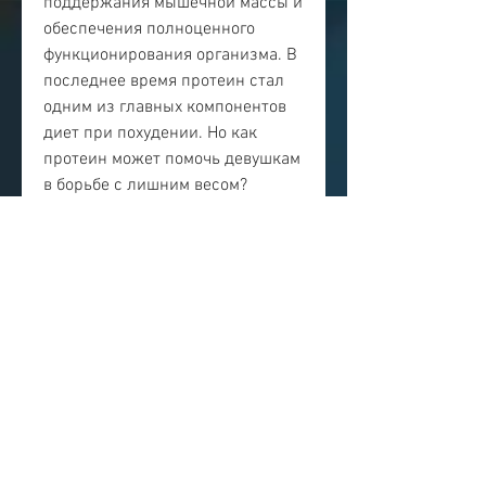
поддержания мышечной массы и 
обеспечения полноценного 
функционирования организма. В 
последнее время протеин стал 
одним из главных компонентов 
диет при похудении. Но как 
протеин может помочь девушкам 
в борьбе с лишним весом?
Преимущества протеина для 
похудения
Протеин помогает снизить 
аппетит, а также следить за 
количеством потребляемого 
протеина и не забывать про 
здоровую и сбалансированную 
диету и регулярную физическую 
активность. Правильное 