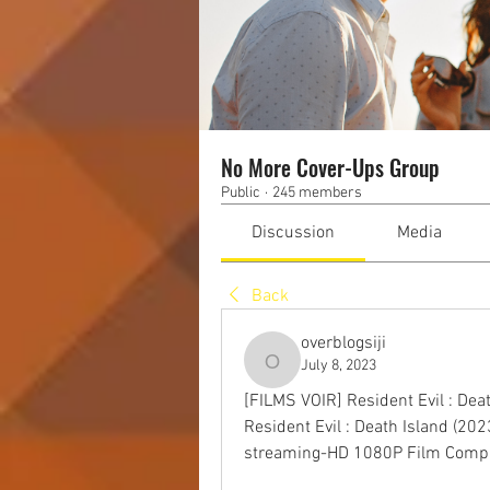
No More Cover-Ups Group
Public
·
245 members
Discussion
Media
Back
overblogsiji
July 8, 2023
overblogsiji
[FILMS VOIR] Resident Evil : Deat
Resident Evil : Death Island (202
streaming-HD 1080P Film Comple