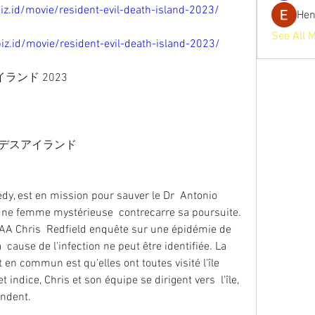
.biz.id/movie/resident-evil-death-island-2023/
He
See All 
.biz.id/movie/resident-evil-death-island-2023/
イランド 2023
ザード：デスアイランド
'une femme mystérieuse  contrecarre sa poursuite. 
AA Chris  Redfield enquête sur une épidémie de 
cause de l'infection ne peut être identifiée. La 
 en commun est qu'elles ont toutes visité l'île 
indice, Chris et son équipe se dirigent vers  l'île, 
endent.