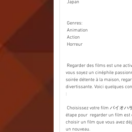
 Japan
 Genres:
 Animation
 Action
 Horreur
 Regarder des films est une activité que beaucoup d'entre nous  apprécient. Que 
vous soyez un cinéphile passion
soirée détente à la maison, rega
divertissante. Voici quelques con
:
 Choisissez votre film バイオハザード：デスアイランド (2023): La première 
étape pour  regarder un film est d
choisir un film que vous avez déj
un nouveau.