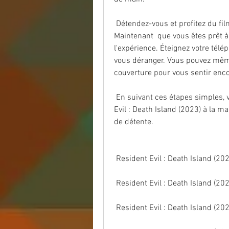
 Détendez-vous et profitez du film バイオハザード：デスアイランド (2023) : 
Maintenant  que vous êtes prêt à r
l'expérience. Éteignez votre télép
vous déranger. Vous pouvez même 
couverture pour vous sentir encor
 En suivant ces étapes simples, vous pouvez facilement regarder un film  Resident 
Evil : Death Island (2023) à la ma
de détente.
 Resident Evil : Death Island (20
 Resident Evil : Death Island (20
 Resident Evil : Death Island (20