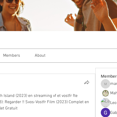
Members
About
Member
mar
markble
Mah
h Island (2023) en streaming vf et vostfr fte
3): Regarder !! Svos-Vostfr Film (2023) Complet en 
Leo
t Gratuit
Gab