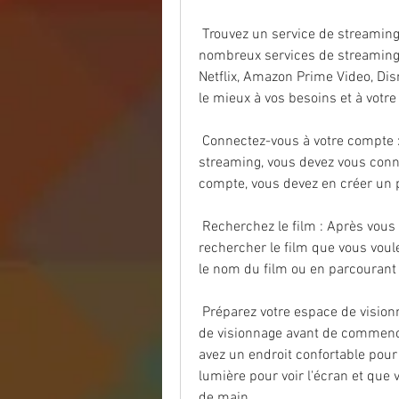
 Trouvez un service de streaming Resident Evil : Death Island (2023) : Il  existe de 
nombreux services de streaming d
Netflix, Amazon Prime Video, Disn
le mieux à vos besoins et à votre
 Connectez-vous à votre compte : Une fois que vous avez choisi votre  service de 
streaming, vous devez vous conne
compte, vous devez en créer un p
 Recherchez le film : Après vous être connecté à votre compte, vous  pouvez 
rechercher le film que vous voule
le nom du film ou en parcourant 
 Préparez votre espace de visionnage : Il est important de préparer votre  espace 
de visionnage avant de commence
avez un endroit confortable pour
lumière pour voir l'écran et que 
de main.