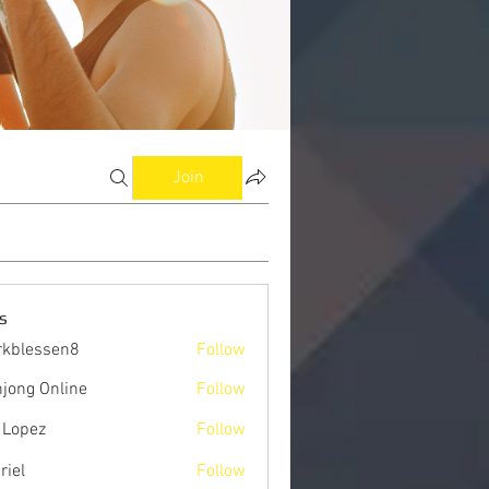
Join
s
kblessen8
Follow
ssen8
jong Online
Follow
 Lopez
Follow
riel
Follow