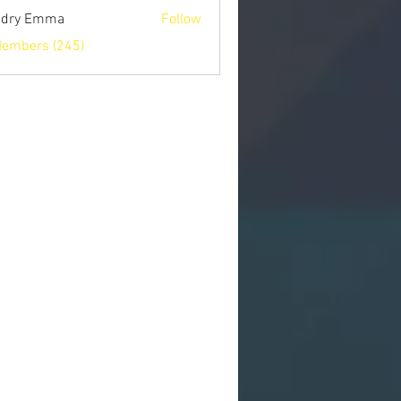
ndry Emma
Follow
Members (245)