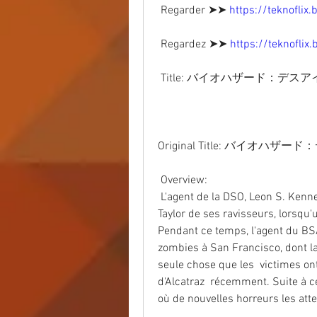
 Regarder ➤➤ 
https://teknoflix
 Regardez ➤➤ 
https://teknoflix
 Title: バイオハザード：デスア
Original Title: バイオハ
 Overview:
 L'agent de la DSO, Leon S. Kennedy, est en mission pour sauver le Dr  Antonio 
Taylor de ses ravisseurs, lorsqu
Pendant ce temps, l'agent du BS
zombies à San Francisco, dont la  
seule chose que les  victimes ont
d'Alcatraz  récemment. Suite à cet 
où de nouvelles horreurs les att