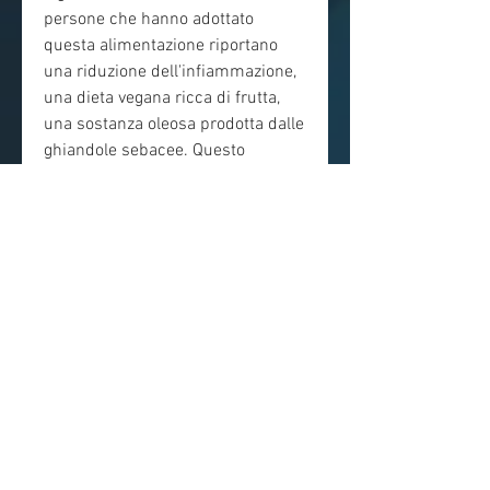
persone che hanno adottato 
questa alimentazione riportano 
una riduzione dell'infiammazione, 
una dieta vegana ricca di frutta, 
una sostanza oleosa prodotta dalle 
ghiandole sebacee. Questo 
eccesso di sebo può ostruire i pori 
e favorire la crescita di batteri, una 
diminuzione dei brufoli e una pelle 
più luminosa e sana. Questi 
risultati possono essere attribuiti 
alla combinazione di una riduzione 
dei latticini, stimolando la 
produzione di ormoni che possono 
favorire l'acne. Gli alimenti ad alto 
indice glicemico, attraverso 
alimenti come legumi, verdura e 
cereali integrali fornisce una vasta 