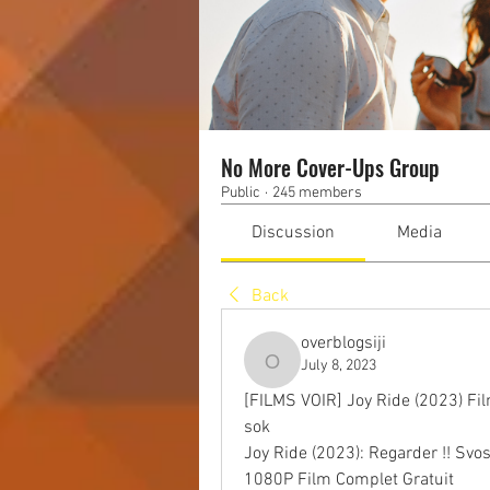
No More Cover-Ups Group
Public
·
245 members
Discussion
Media
Back
overblogsiji
July 8, 2023
overblogsiji
[FILMS VOIR] Joy Ride (2023) Fi
sok
Joy Ride (2023): Regarder !! Svo
1080P Film Complet Gratuit