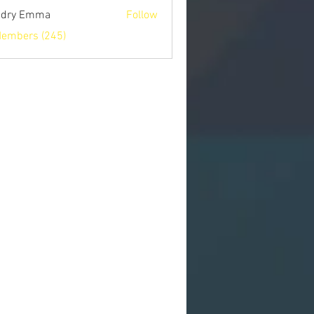
ndry Emma
Follow
Members (245)