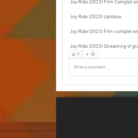
 Joy Ride (2023) Film Complet e
 Joy Ride (2023) Uptobox,
 Joy Ride (2023) Film complet en
 Joy Ride (2023) Streaming vf gr
0
Write a comment...