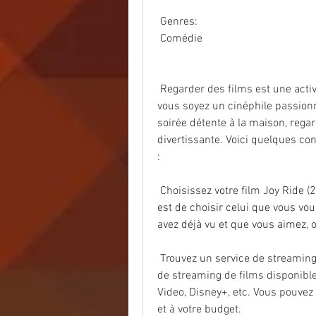
 Genres:
 Comédie
 Regarder des films est une activité que beaucoup d'entre nous  apprécient. Que 
vous soyez un cinéphile passion
soirée détente à la maison, rega
divertissante. Voici quelques con
:
 Choisissez votre film Joy Ride (2023): La première étape pour regarder  un film 
est de choisir celui que vous vou
avez déjà vu et que vous aimez, 
 Trouvez un service de streaming Joy Ride (2023) : Il existe de nombreux  services 
de streaming de films disponibles
Video, Disney+, etc. Vous pouvez 
et à votre budget.