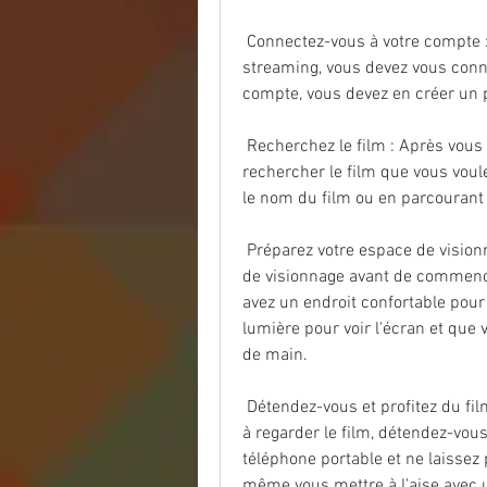
 Connectez-vous à votre compte : Une fois que vous avez choisi votre  service de 
streaming, vous devez vous conne
compte, vous devez en créer un p
 Recherchez le film : Après vous être connecté à votre compte, vous  pouvez 
rechercher le film que vous voule
le nom du film ou en parcourant 
 Préparez votre espace de visionnage : Il est important de préparer votre  espace 
de visionnage avant de commence
avez un endroit confortable pour
lumière pour voir l'écran et que 
de main.
 Détendez-vous et profitez du film Joy Ride (2023) : Maintenant que vous  êtes prêt 
à regarder le film, détendez-vous 
téléphone portable et ne laissez 
même vous mettre à l'aise avec un