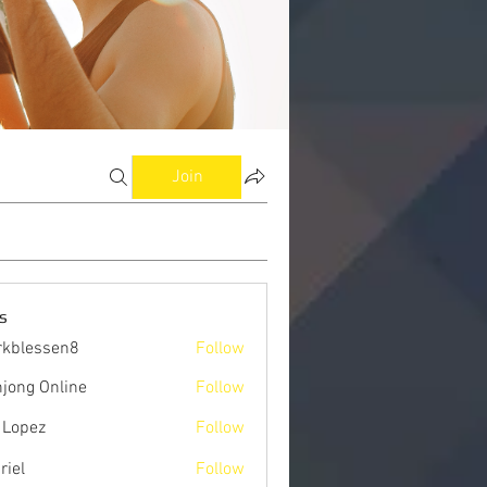
Join
s
kblessen8
Follow
ssen8
jong Online
Follow
 Lopez
Follow
riel
Follow