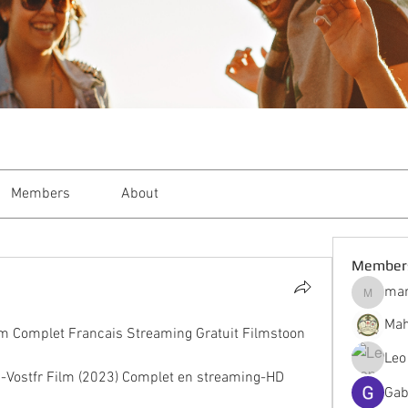
Members
About
Member
mar
markble
Mah
lm Complet Francais Streaming Gratuit Filmstoon 
Leo
s-Vostfr Film (2023) Complet en streaming-HD 
Gab