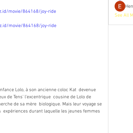
He
biz.id/movie/864168/joy-ride
See All 
biz.id/movie/864168/joy-ride
eux de Tens’ l’excentrique  cousine de Lolo de 
erche de sa mère  biologique. Mais leur voyage se 
  expériences durant laquelle les jeunes femmes 