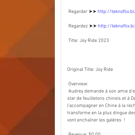
 Regarder ➤➤ 
http://teknoflix.
 Regardez ➤➤ 
http://teknoflix.
 Title: Joy Ride 2023
Original Title: Joy Ride
 Overview:
 Audrey demande à son amie d’enfance Lolo, à son ancienne coloc Kat  devenue 
star de feuilletons chinois et à D
l’accompagner en Chine à la rech
transforme en la plus dingue des
vont enchaîner les galères  !
 Revenue: $0.00