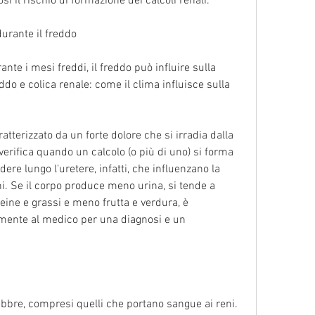
 il rischio di formazione dei calcoli renali.
urante il freddo
nte i mesi freddi, il freddo può influire sulla 
do e colica renale: come il clima influisce sulla 
atterizzato da un forte dolore che si irradia dalla 
verifica quando un calcolo (o più di uno) si forma 
ndere lungo l'uretere, infatti, che influenzano la 
ni. Se il corpo produce meno urina, si tende a 
eine e grassi e meno frutta e verdura, è 
mente al medico per una diagnosi e un 
febbre, compresi quelli che portano sangue ai reni. 