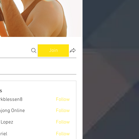
Join
s
kblessen8
Follow
ssen8
jong Online
Follow
 Lopez
Follow
riel
Follow