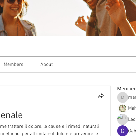
Members
About
Member
mar
markble
Mah
renale
Leo
e trattare il dolore, le cause e i rimedi naturali 
Gab
ni efficaci per affrontare il dolore e prevenire le 