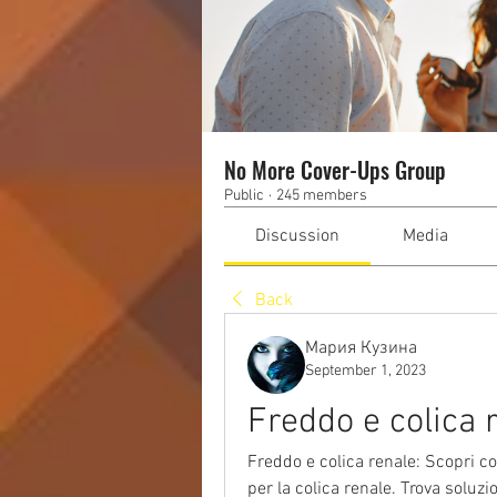
No More Cover-Ups Group
Public
·
245 members
Discussion
Media
Back
Мария Кузина
September 1, 2023
Freddo e colica 
Freddo e colica renale: Scopri com
per la colica renale. Trova soluzio