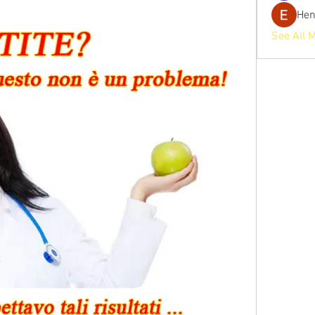
He
See All 