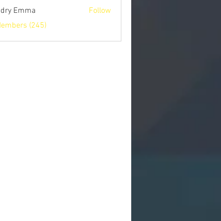
ndry Emma
Follow
Members (245)