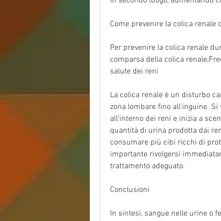
In secondo luogo, aumentando così
Come prevenire la colica renale d
Per prevenire la colica renale dura
comparsa della colica renale,Fred
salute dei reni
La colica renale è un disturbo car
zona lombare fino all'inguine. Si 
all'interno dei reni e inizia a sce
quantità di urina prodotta dai re
consumare più cibi ricchi di prot
importante rivolgersi immediata
trattamento adeguato.
Conclusioni
In sintesi, sangue nelle urine o 