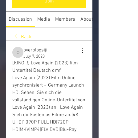
Join
Discussion
Media
Members
About
Back
overblogsiji
overblogsiji
July 7, 2023
[KINO..!] Love Again (2023) film 
Untertitel Deutsch dmf
Love Again (2023) Film Online 
synchronisiert ~ Germany Launch 
HD. Sehen  Sie sich die 
vollständigen Online-Untertitel von 
Love Again (2023) an.  Love Again 
Sieh dir kostenlos Filme an.|4K 
UHD|1090P FULL HD|720P  
HD|MKV|MP4|FLV|DVD|Blu-Ray|