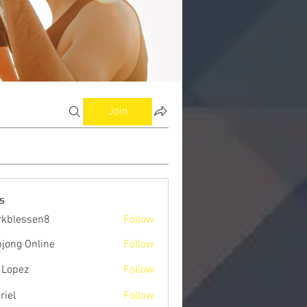
Join
s
kblessen8
Follow
ssen8
jong Online
Follow
 Lopez
Follow
riel
Follow