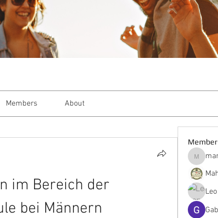
Members
About
Member
mar
markble
Mah
 im Bereich der 
Leo
le bei Männern 
Gab