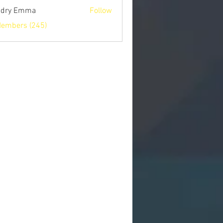
ndry Emma
Follow
Members (245)