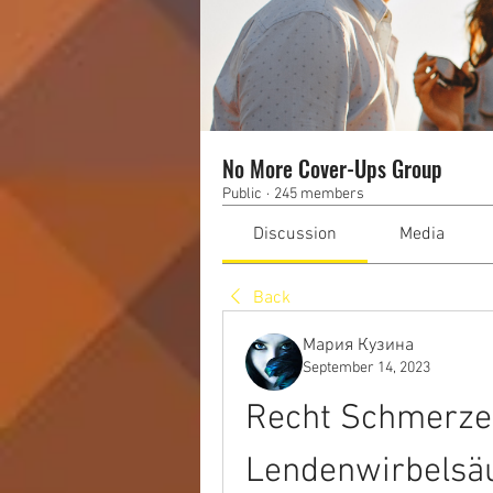
No More Cover-Ups Group
Public
·
245 members
Discussion
Media
Back
Мария Кузина
September 14, 2023
Recht Schmerzen
Lendenwirbelsäu