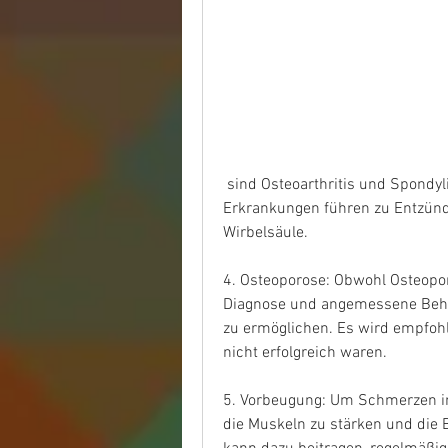
 sind Osteoarthritis und Spondylitis ankylosans (Morbus Bechterew). Diese 
Erkrankungen führen zu Entzün
Wirbelsäule.
4. Osteoporose: Obwohl Osteoporo
Diagnose und angemessene Behan
zu ermöglichen. Es wird empfoh
nicht erfolgreich waren.
5. Vorbeugung: Um Schmerzen im
die Muskeln zu stärken und die B