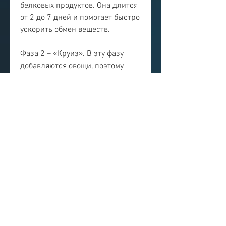
белковых продуктов. Она длится 
от 2 до 7 дней и помогает быстро 
ускорить обмен веществ.
Фаза 2 – «Круиз». В эту фазу 
добавляются овощи, поэтому 
можно создавать разнообразное 
меню.
3. Улучшение пищеварения. 
Потребление большого 
количества белков помогает 
улучшить работу 
пищеварительной системы.
Недостатки диеты дюкана
1. Ограничение в продуктах. В 
первую фазу диеты не входят 